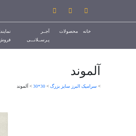
خانه
محصولات
آجــر
نمایند
پـرســلانـــی
فروش
آلموند
>
سرامیک البرز سایز بزرگ
>
30*30
>
آلموند