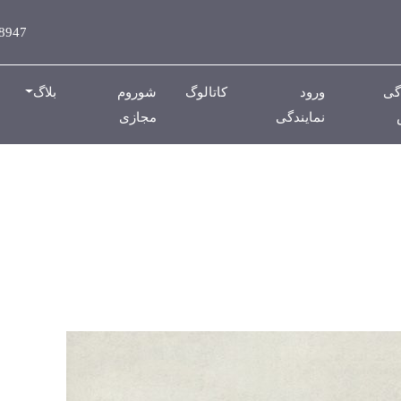
8947
گی
ورود
کاتالوگ
شوروم
بلاگ
نمایندگی
مجازی