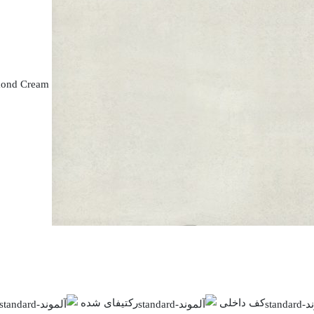
ond Cream
کف داخلی
رکتیفای شده