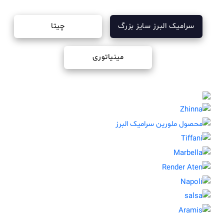
سرامیک البرز سایز بزرگ
چیتا
مینیاتوری
آیرن
ژینا
ملورین
تیفانی
ماربلا
آتن
ناپولی
سالسا