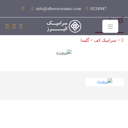
info@alborzceramic.com
0218947
گلسا
>
>
سرامیک کف
گلسا
Golsa