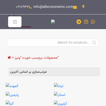
0218947
info@alborzceramic.com
ونیز
Products
search
>
محصولات برچسب خورده “ونیز”