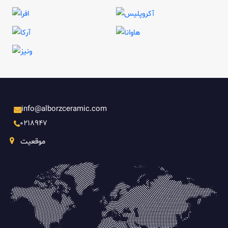
info@alborzceramic.com
0218947
موقعیت