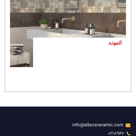
آنتیک
سایز: 30x60
info@alborzceramic.com
0218947