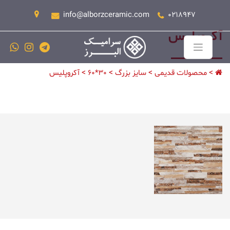
info@alborzceramic.com
0218947
آکروپلیس
>
>
>
>
محصولات قدیمی
سایز بزرگ
30*60
آکروپلیس