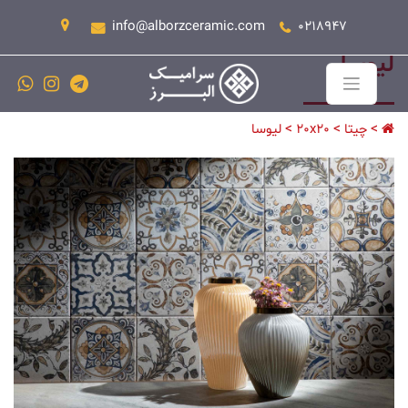
info@alborzceramic.com
0218947
لیوسا
>
>
>
چیتا
20x20
لیوسا