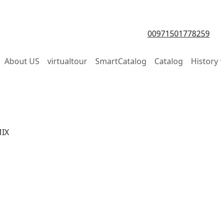
00971501778259
About US
virtualtour
SmartCatalog
Catalog
History
IX